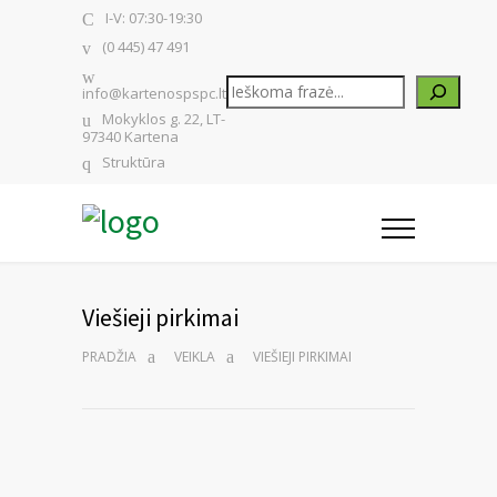
I-V: 07:30-19:30
(0 445) 47 491
Paieška
info@kartenospspc.lt
Mokyklos g. 22, LT-
97340 Kartena
Struktūra
Viešieji pirkimai
PRADŽIA
VEIKLA
VIEŠIEJI PIRKIMAI
I–V 7.30–19.30
Darbo laikas