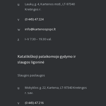
Laukų g. 4, Kartenos mstl., LT-97340
Kretingos r.
(0 445) 47 224
info@kartenospspc.lt
I–V 7.30 – 19.30 val.
Katalikiškoji palaikomojo gydymo ir
slaugos ligoninė
Slaugos paslaugos
Mokyklos g. 22, Kartena, LT-97340 Kretingos
r. sav.
(0 445) 47 216