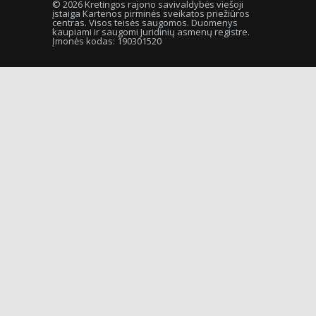
© 2026 Kretingos rajono savivaldybės viešoji
įstaiga Kartenos pirminės sveikatos priežiūros
centras. Visos teisės saugomos. Duomenys
kaupiami ir saugomi Juridinių asmenų registre.
Įmonės kodas: 190301520