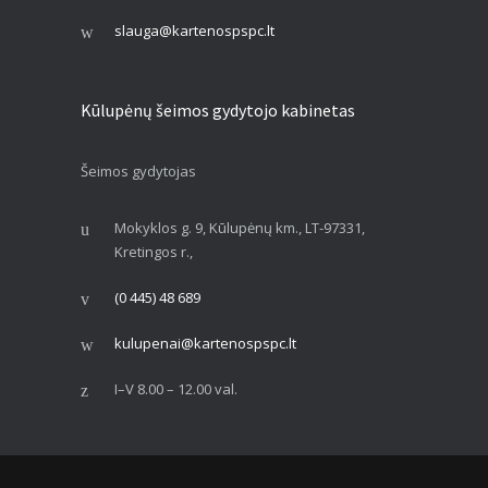
slauga@kartenospspc.lt
Kūlupėnų šeimos gydytojo kabinetas
Šeimos gydytojas
Mokyklos g. 9, Kūlupėnų km., LT-97331,
Kretingos r.,
(0 445) 48 689
kulupenai@kartenospspc.lt
I–V 8.00 – 12.00 val.