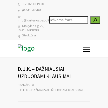
I-V: 07:30-19:30
(0 445) 47 491
Paieška
info@kartenospspc.lt
Mokyklos g. 22, LT-
97340 Kartena
Struktūra
D.U.K. – DAŽNIAUSIAI
UŽDUODAMI KLAUSIMAI
PRADŽIA
D.U.K. – DAŽNIAUSIAI UŽDUODAMI KLAUSIMAI