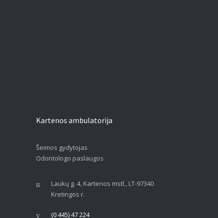
Kartenos ambulatorija
Šeimos gydytojas
Odontologo paslaugos
Laukų g. 4, Kartenos mstl., LT-97340
Kretingos r.
(0 445) 47 224