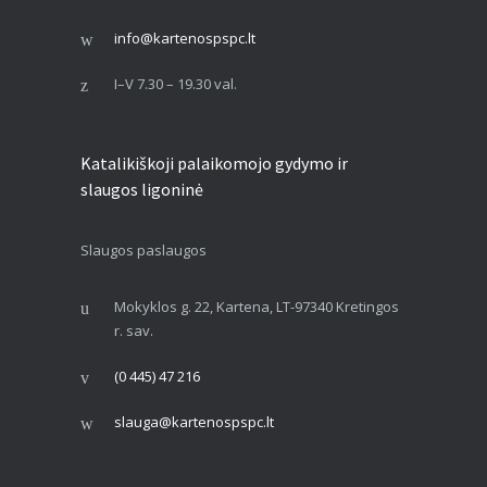
info@kartenospspc.lt
I–V 7.30 – 19.30 val.
Katalikiškoji palaikomojo gydymo ir
slaugos ligoninė
Slaugos paslaugos
Mokyklos g. 22, Kartena, LT-97340 Kretingos
r. sav.
(0 445) 47 216
slauga@kartenospspc.lt