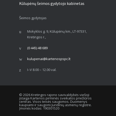
Kūlupėnų šeimos gydytojo kabinetas
Šeimos gydytojas
Mokyklos g. 9, Kūlupėnų km., LT-97331,
Kretingos r.,
(0 445) 48 689
kulupenai@kartenospspc.lt
I–V 8.00 – 12.00 val.
© 2026 Kretingos rajono savivaldybės viešoji
įstaiga Kartenos pirminės sveikatos priežiūros
centras. Visos teisės saugomos. Duomenys
kaupiami ir saugomi Juridinių asmenų registre.
Įmonės kodas: 190301520