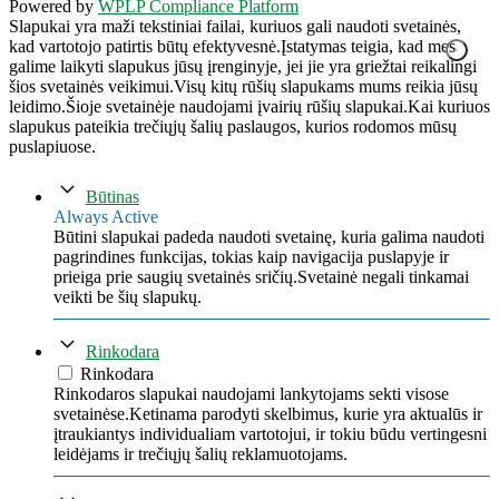
Powered by
WPLP Compliance Platform
Slapukai yra maži tekstiniai failai, kuriuos gali naudoti svetainės,
kad vartotojo patirtis būtų efektyvesnė.Įstatymas teigia, kad mes
galime laikyti slapukus jūsų įrenginyje, jei jie yra griežtai reikalingi
šios svetainės veikimui.Visų kitų rūšių slapukams mums reikia jūsų
leidimo.Šioje svetainėje naudojami įvairių rūšių slapukai.Kai kuriuos
slapukus pateikia trečiųjų šalių paslaugos, kurios rodomos mūsų
puslapiuose.
Būtinas
Always Active
Būtini slapukai padeda naudoti svetainę, kuria galima naudoti
pagrindines funkcijas, tokias kaip navigacija puslapyje ir
prieiga prie saugių svetainės sričių.Svetainė negali tinkamai
veikti be šių slapukų.
Rinkodara
Rinkodara
Rinkodaros slapukai naudojami lankytojams sekti visose
svetainėse.Ketinama parodyti skelbimus, kurie yra aktualūs ir
įtraukiantys individualiam vartotojui, ir tokiu būdu vertingesni
leidėjams ir trečiųjų šalių reklamuotojams.