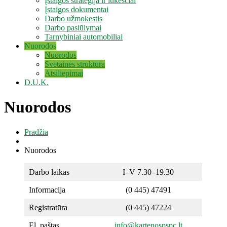
Įstaigos strategija ir lūkesčiai
Įstaigos dokumentai
Darbo užmokestis
Darbo pasiūlymai
Tarnybiniai automobiliai
Nuorodos
Nuorodos
Svetainės struktūra
Atsiliepimai
D.U.K.
Nuorodos
Pradžia
Nuorodos
Darbo laikas
I–V 7.30–19.30
Informacija
(0 445) 47491
Registratūra
(0 445) 47224
El. paštas
info@kartenospspc.lt