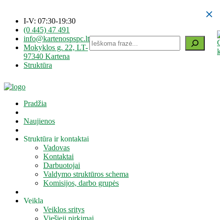
I-V: 07:30-19:30
(0 445) 47 491
info@kartenospspc.lt
Paieška
Mokyklos g. 22, LT-
97340 Kartena
Struktūra
Pradžia
Naujienos
Struktūra ir kontaktai
Vadovas
Kontaktai
Darbuotojai
Valdymo struktūros schema
Komisijos, darbo grupės
Veikla
Veiklos sritys
Viešieji pirkimai