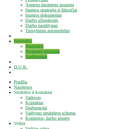
Asmens duomenų apsauga
Įstaigos strategija ir lūkesčiai
Įstaigos dokumentai
Darbo užmokestis
Darbo pasiūlymai
Tarnybiniai automobiliai
Nuorodos
Nuorodos
Svetainės struktūra
Atsiliepimai
D.U.K.
Pradžia
Naujienos
Struktūra ir kontaktai
Vadovas
Kontaktai
Darbuotojai
Valdymo struktūros schema
Komisijos, darbo grupės
Veikla
Veiklos sritys