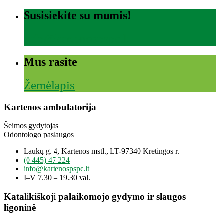
Susisiekite su mumis!
info@kartenospspc.lt
Mus rasite
Žemėlapis
Kartenos ambulatorija
Šeimos gydytojas
Odontologo paslaugos
Laukų g. 4, Kartenos mstl., LT-97340 Kretingos r.
(0 445) 47 224
info@kartenospspc.lt
I–V 7.30 – 19.30 val.
Katalikiškoji palaikomojo gydymo ir slaugos
ligoninė