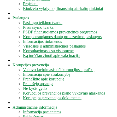
Projektai
Biudžeto vykdymo, finansinių ataskaitų rinkiniai
Paslaugos
Paslaugų teikimo tvarka
Prisirašymo tvarka
PSDF finansuojamos prevencinės programos
Kompensuojamos dantų protezavimo paslaugos
Informacijos rinkmenos
Viešosios ir administracinės paslaugos
Konsultavimasis su visuomene
Ką turėčiau žinoti apie vakcinaciją
Korupcijos prevencija
Vadovo kreipimasis dėl korupcijos apraiškų
Informacija apie atsakomybę
Praneškite apie korupciją
Pranešėjų apsauga
Ne kyšis gydo
Korupcijos prevencijos plano vykdymo ataskaitos
Korupcijos prevencijos dokumentai
Administracinė informacija
Informacija pacientams
Prisirašymas