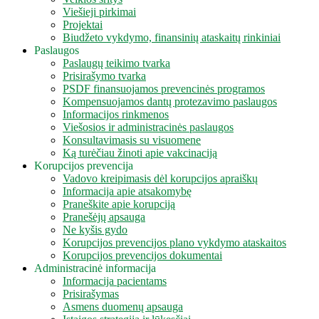
Viešieji pirkimai
Projektai
Biudžeto vykdymo, finansinių ataskaitų rinkiniai
Paslaugos
Paslaugų teikimo tvarka
Prisirašymo tvarka
PSDF finansuojamos prevencinės programos
Kompensuojamos dantų protezavimo paslaugos
Informacijos rinkmenos
Viešosios ir administracinės paslaugos
Konsultavimasis su visuomene
Ką turėčiau žinoti apie vakcinaciją
Korupcijos prevencija
Vadovo kreipimasis dėl korupcijos apraiškų
Informacija apie atsakomybę
Praneškite apie korupciją
Pranešėjų apsauga
Ne kyšis gydo
Korupcijos prevencijos plano vykdymo ataskaitos
Korupcijos prevencijos dokumentai
Administracinė informacija
Informacija pacientams
Prisirašymas
Asmens duomenų apsauga