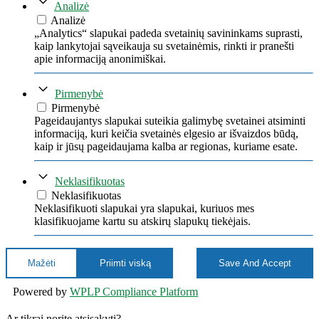
Analizė
Analizė
„Analytics“ slapukai padeda svetainių savininkams suprasti,
kaip lankytojai sąveikauja su svetainėmis, rinkti ir pranešti
apie informaciją anonimiškai.
Pirmenybė
Pirmenybė
Pageidaujantys slapukai suteikia galimybę svetainei atsiminti
informaciją, kuri keičia svetainės elgesio ar išvaizdos būdą,
kaip ir jūsų pageidaujama kalba ar regionas, kuriame esate.
Neklasifikuotas
Neklasifikuotas
Neklasifikuoti slapukai yra slapukai, kuriuos mes
klasifikuojame kartu su atskirų slapukų tiekėjais.
Mažėti
Priimti viską
Save And Accept
Powered by
WPLP Compliance Platform
Ar tikrai norite atsisakyti?