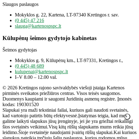
Slaugos paslaugos
Mokyklos g. 22, Kartena, LT-97340 Kretingos r. sav.
(0 445) 47 216
slauga@kartenospspc.lt
Kūlupėnų šeimos gydytojo kabinetas
Šeimos gydytojas
Mokyklos g. 9, Kūlupėnų km., LT-97331, Kretingos r.,
(0 445) 48 689
kulupenai@kartenospspc.lt
I–V 8.00 – 12.00 val.
© 2026 Kretingos rajono savivaldybės viešoji įstaiga Kartenos
pirminės sveikatos priežiūros centras. Visos teisės saugomos.
Duomenys kaupiami ir saugomi Juridinių asmenų registre. Įmonės
kodas: 190301520
Slapukai yra maži tekstiniai failai, kuriuos gali naudoti svetainės,
kad vartotojo patirtis būtų efektyvesnė.Įstatymas teigia, kad mes
galime laikyti slapukus jūsų įrenginyje, jei jie yra griežtai reikalingi
šios svetainės veikimui.Visų kitų rūšių slapukams mums reikia jūsų
leidimo.Šioje svetainėje naudojami įvairių rūšių slapukai.Kai kuriuos
slapukus pateikia trečiųjų šalių paslaugos, kurios rodomos mūsų