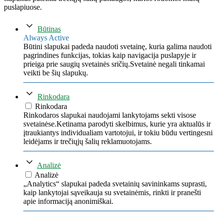
puslapiuose.
Būtinas
Always Active
Būtini slapukai padeda naudoti svetainę, kuria galima naudoti
pagrindines funkcijas, tokias kaip navigacija puslapyje ir
prieiga prie saugių svetainės sričių.Svetainė negali tinkamai
veikti be šių slapukų.
Rinkodara
Rinkodara
Rinkodaros slapukai naudojami lankytojams sekti visose
svetainėse.Ketinama parodyti skelbimus, kurie yra aktualūs ir
įtraukiantys individualiam vartotojui, ir tokiu būdu vertingesni
leidėjams ir trečiųjų šalių reklamuotojams.
Analizė
Analizė
„Analytics“ slapukai padeda svetainių savininkams suprasti,
kaip lankytojai sąveikauja su svetainėmis, rinkti ir pranešti
apie informaciją anonimiškai.