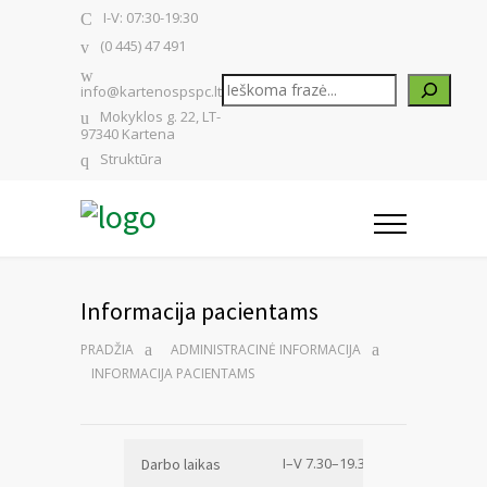
I-V: 07:30-19:30
(0 445) 47 491
Paieška
info@kartenospspc.lt
Mokyklos g. 22, LT-
97340 Kartena
Struktūra
Informacija pacientams
PRADŽIA
ADMINISTRACINĖ INFORMACIJA
INFORMACIJA PACIENTAMS
I–V 7.30–19.30
Darbo laikas