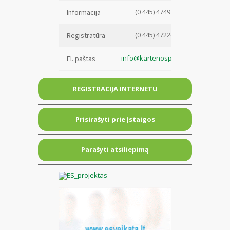
(0 445) 47491
Informacija
(0 445) 47224
Registratūra
info@kartenospspc.lt
El. paštas
REGISTRACIJA INTERNETU
Prisirašyti prie įstaigos
Parašyti atsiliepimą