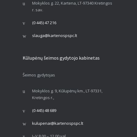
Mokyklos g. 22, Kartena, LT-97340 Kretingos
r. sav.
(0 445) 47 216
slauga@kartenospspc.lt
Kūlupėnų šeimos gydytojo kabinetas
Šeimos gydytojas
Mokyklos g. 9, Kūlupėnų km., LT-97331,
Kretingos r.,
(0 445) 48 689
kulupenai@kartenospspc.lt
I–V 8.00 – 12.00 val.