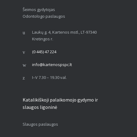
Šeimos gydytojas
Odontologo paslaugos
Laukų g. 4, Kartenos mstl., LT-97340
Kretingos r.
(0 445) 47 224
info@kartenospspc.lt
I–V 7.30 – 19.30 val.
Katalikiškoji palaikomojo gydymo ir
slaugos ligoninė
Slaugos paslaugos