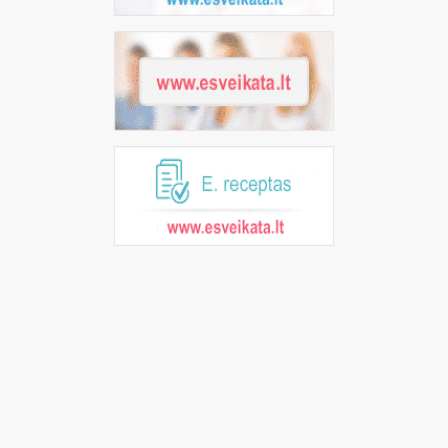
PACIENTŲ TEISĖS IR PAREIGOS