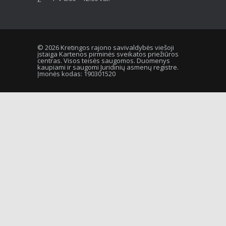
© 2026 Kretingos rajono savivaldybės viešoji
įstaiga Kartenos pirminės sveikatos priežiūros
centras. Visos teisės saugomos. Duomenys
kaupiami ir saugomi Juridinių asmenų registre.
Įmonės kodas: 190301520